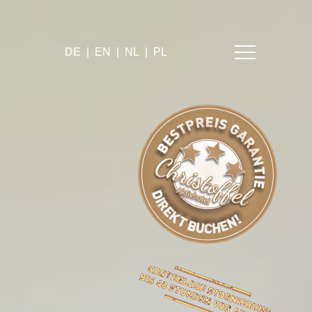
DE
|
EN
|
NL
|
PL