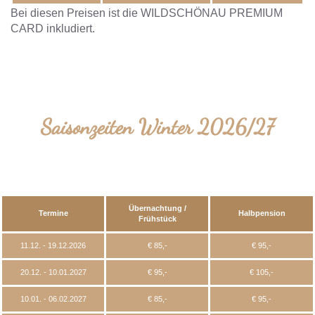
Bei diesen Preisen ist die WILDSCHÖNAU PREMIUM
CARD inkludiert.
Saisonzeiten Winter 2026/27
Übernachtung /
Termine
Halbpension
Frühstück
11.12. - 19.12.2026
€ 85,-
€ 95,-
20.12. - 10.01.2027
€ 95,-
€ 105,-
10.01. - 06.02.2027
€ 85,-
€ 95,-